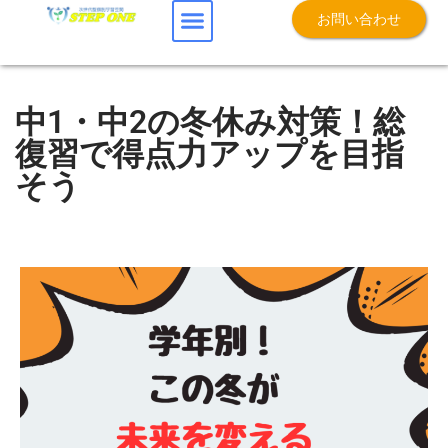
お問い合わせ
中1・中2の冬休み対策！総
復習で得点力アップを目指
そう