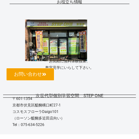
お役立ち情報
お気軽に無料体験授業、
教室見学にいらして下さい。
お問い合わせ
次世代型個別学習空間 STEP ONE
〒601-1354
京都市伏見区醍醐構口町27-1
コスモスフローラDaigo101
（ローソン醍醐多近田店向い）
Tel：075-634-5226