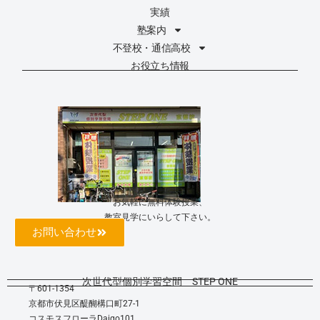
実績
塾案内
不登校・通信高校
お役立ち情報
お気軽に無料体験授業、
教室見学にいらして下さい。
お問い合わせ
次世代型個別学習空間 STEP ONE
〒601-1354
京都市伏見区醍醐構口町27-1
コスモスフローラDaigo101