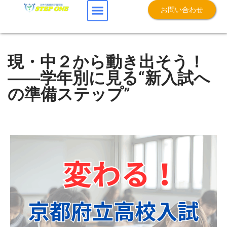
お問い合わせ
現・中２から動き出そう！
――学年別に見る“新入試へ
の準備ステップ”