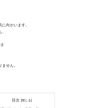
机に向かいます。
も、
い子
りません。
目次